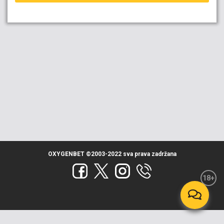
OXYGENBET ©2003-2022 sva prava zadržana
18+