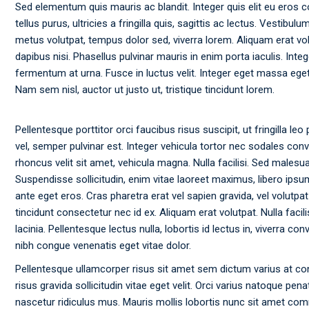
Sed elementum quis mauris ac blandit. Integer quis elit eu eros 
tellus purus, ultricies a fringilla quis, sagittis ac lectus. Vestibu
metus volutpat, tempus dolor sed, viverra lorem. Aliquam erat vo
dapibus nisi. Phasellus pulvinar mauris in enim porta iaculis. Integ
fermentum at urna. Fusce in luctus velit. Integer eget massa eget 
Nam sem nisl, auctor ut justo ut, tristique tincidunt lorem.
Pellentesque porttitor orci faucibus risus suscipit, ut fringilla leo
vel, semper pulvinar est. Integer vehicula tortor nec sodales conv
rhoncus velit sit amet, vehicula magna. Nulla facilisi. Sed males
Suspendisse sollicitudin, enim vitae laoreet maximus, libero ipsu
ante eget eros. Cras pharetra erat vel sapien gravida, vel volutpa
tincidunt consectetur nec id ex. Aliquam erat volutpat. Nulla facil
lacinia. Pellentesque lectus nulla, lobortis id lectus in, viverra conv
nibh congue venenatis eget vitae dolor.
Pellentesque ullamcorper risus sit amet sem dictum varius at co
risus gravida sollicitudin vitae eget velit. Orci varius natoque pe
nascetur ridiculus mus. Mauris mollis lobortis nunc sit amet c