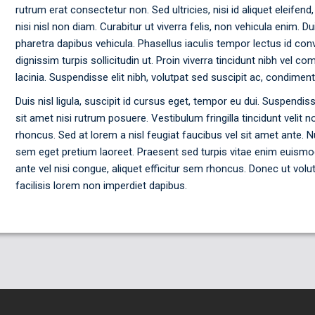
rutrum erat consectetur non. Sed ultricies, nisi id aliquet eleifend
nisi nisl non diam. Curabitur ut viverra felis, non vehicula enim. D
pharetra dapibus vehicula. Phasellus iaculis tempor lectus id conv
dignissim turpis sollicitudin ut. Proin viverra tincidunt nibh v
lacinia. Suspendisse elit nibh, volutpat sed suscipit ac, condim
Duis nisl ligula, suscipit id cursus eget, tempor eu dui. Suspendiss
sit amet nisi rutrum posuere. Vestibulum fringilla tincidunt velit 
rhoncus. Sed at lorem a nisl feugiat faucibus vel sit amet ante. Nu
sem eget pretium laoreet. Praesent sed turpis vitae enim euismod
ante vel nisi congue, aliquet efficitur sem rhoncus. Donec ut vol
facilisis lorem non imperdiet dapibus.